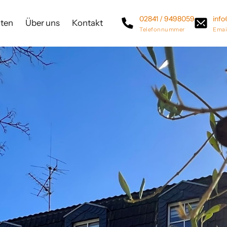
02841 / 9498059
info
oten
Über uns
Kontakt
Telefonnummer
Emai