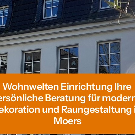
Wohnwelten 
Einrichtung 
Ihre 
rsönliche 
Beratung 
für 
ekoration 
und 
Raungestaltung 
Moers