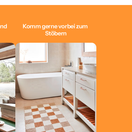
nd 
Komm gerne vorbei zum 
Stöbern