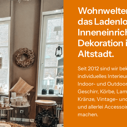
Wohnwelten 
das Ladenlok
Inneneinric
Dekoration 
Altstadt.
Seit 2012 sind wir be
individuelles Interieu
Indoor- und Outdoor
Geschirr, Körbe, Lam
Kränze, Vintage- un
und allerlei Accesso
machen.
